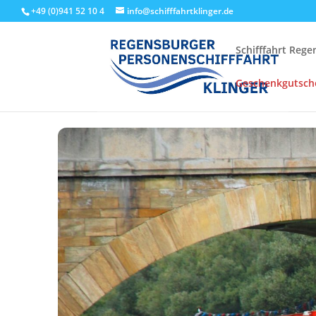
+49 (0)941 52 10 4
info@schifffahrtklinger.de
Schifffahrt Reg
Geschenkgutsch
Start
Events - Schifffahrt Regensburg
Linienfahrten
Stru