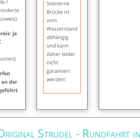
de /
Steinerne
hinderte
Brücke ist
Ausweis)
vom
Wasserstand
eis: je
abhängig
€
und kann
daher leider
rsonen)
nicht
garantiert
rfen
werden!
 an der
geführt
 Original Strudel - Rundfahrt i