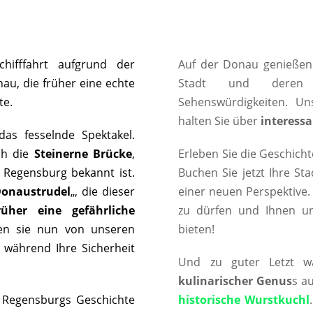
hifffahrt aufgrund der
Auf der Donau genießen
au, die früher eine echte
Stadt und der
te.
Sehenswürdigkeiten. U
halten Sie über
interessa
das fesselnde Spektakel.
ch die
Steinerne Brücke
,
Erleben Sie die Geschicht
e Regensburg bekannt ist.
Buchen Sie jetzt Ihre St
onaustrudel
„, die dieser
einer neuen Perspektive.
rüher eine gefährliche
zu dürfen und Ihnen u
den sie nun von unseren
bieten!
, während Ihre Sicherheit
Und zu guter Letzt w
kulinarischer Genus
s a
Regensburgs Geschichte
historische Wurstkuchl