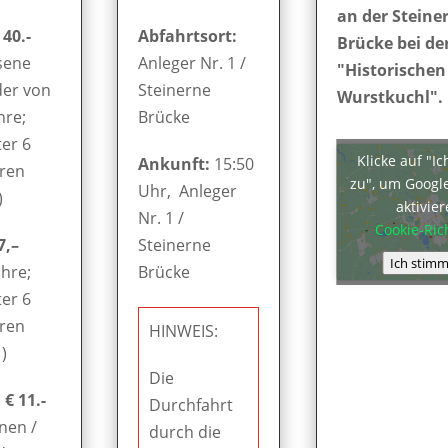
an der Steine
 40.-
Abfahrtsort:
Brücke bei de
sene
Anleger Nr. 1 /
"Historischen
der von
Steinerne
Wurstkuchl".
hre;
Brücke
er 6
Klicke auf "I
Ankunft:
15:50
hren
zu", um Googl
Uhr, Anleger
)
aktivie
Nr. 1 /
Cookie-Rich
7,–
Steinerne
Ich stimm
ahre;
Brücke
er 6
hren
HINWEIS:
)
Die
€ 11.-
Durchfahrt
nen /
durch die