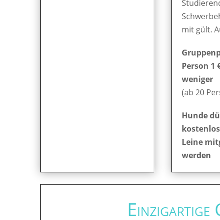
Studieren
Schwerbe
mit gült. 
Gruppenpr
Person 1 
weniger
(ab 20 Pe
Hunde dü
kostenlos
Leine mit
werden
Einzigartige