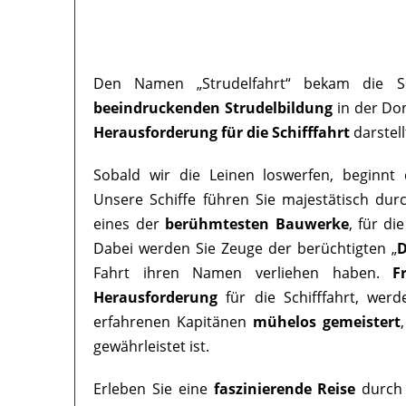
Den Namen „Strudelfahrt“ bekam die Sc
beeindruckenden Strudelbildung
in der Don
Herausforderung für die Schifffahrt
darstell
Sobald wir die Leinen loswerfen, beginnt 
Unsere Schiffe führen Sie majestätisch dur
eines der
berühmtesten Bauwerke
, für di
Dabei werden Sie Zeuge der berüchtigten „
D
Fahrt ihren Namen verliehen haben.
F
Herausforderung
für die Schifffahrt, wer
erfahrenen Kapitänen
mühelos gemeistert
gewährleistet ist.
Erleben Sie eine
faszinierende Reise
durch 