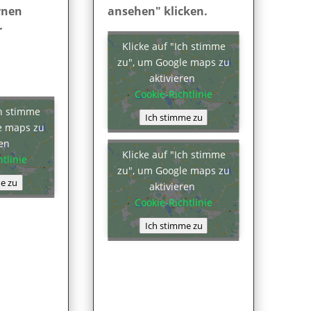
rnen
ansehen" klicken.
r
Klicke auf "Ich stimme
zu", um Google maps zu
aktivieren
Cookie-Richtlinie
ch stimme
Ich stimme zu
e maps zu
ren
Klicke auf "Ich stimme
tlinie
zu", um Google maps zu
e zu
aktivieren
Cookie-Richtlinie
Ich stimme zu