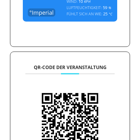
10
WIND:
KPH
59
LUFTFEUCHTIGKEIT:
%
°Imperial
25
FÜHLT SICH AN WIE:
°C
QR-CODE DER VERANSTALTUNG