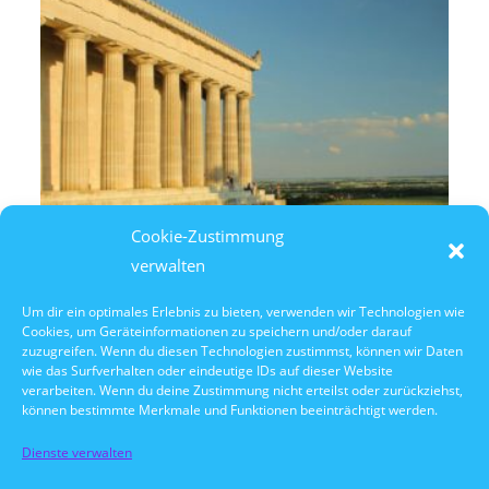
Cookie-Zustimmung
verwalten
Um dir ein optimales Erlebnis zu bieten, verwenden wir Technologien wie
Cookies, um Geräteinformationen zu speichern und/oder darauf
6. August 2026
zuzugreifen. Wenn du diesen Technologien zustimmst, können wir Daten
14:30 Uhr Walhalla Schifffahrt
wie das Surfverhalten oder eindeutige IDs auf dieser Website
verarbeiten. Wenn du deine Zustimmung nicht erteilst oder zurückziehst,
können bestimmte Merkmale und Funktionen beeinträchtigt werden.
Dienste verwalten