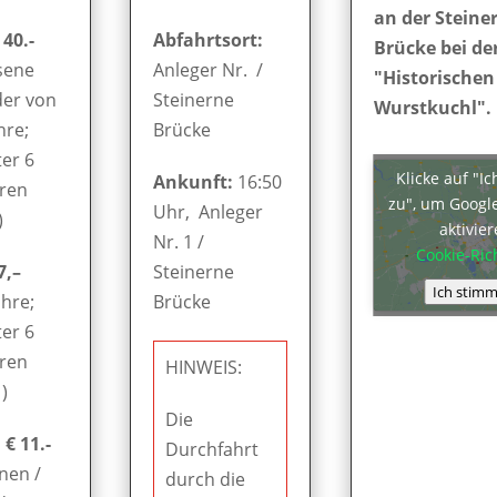
an der Steine
 40.-
Abfahrtsort:
Brücke bei de
sene
Anleger Nr. /
"Historischen
der von
Steinerne
Wurstkuchl".
hre;
Brücke
er 6
Klicke auf "I
Ankunft:
16:50
hren
zu", um Googl
Uhr, Anleger
)
aktivie
Nr. 1 /
Cookie-Rich
7,–
Steinerne
Ich stimm
ahre;
Brücke
er 6
hren
HINWEIS:
)
Die
€ 11.-
Durchfahrt
nen /
durch die