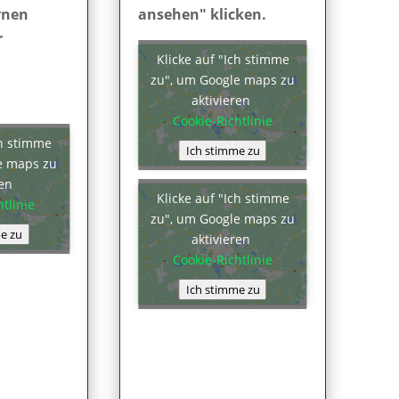
rnen
ansehen" klicken.
r
Klicke auf "Ich stimme
zu", um Google maps zu
aktivieren
Cookie-Richtlinie
ch stimme
Ich stimme zu
e maps zu
ren
Klicke auf "Ich stimme
tlinie
zu", um Google maps zu
e zu
aktivieren
Cookie-Richtlinie
Ich stimme zu