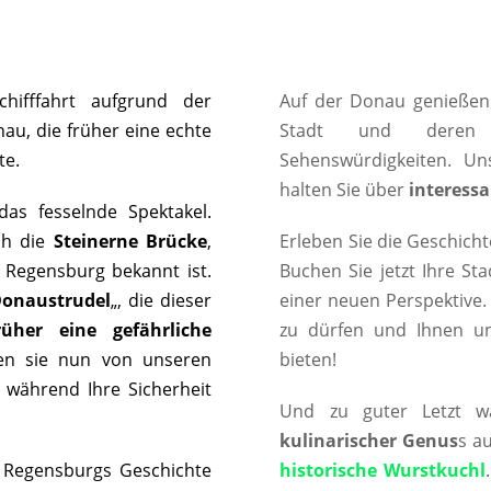
hifffahrt aufgrund der
Auf der Donau genießen
au, die früher eine echte
Stadt und der
te.
Sehenswürdigkeiten. U
halten Sie über
interessa
das fesselnde Spektakel.
ch die
Steinerne Brücke
,
Erleben Sie die Geschicht
e Regensburg bekannt ist.
Buchen Sie jetzt Ihre St
onaustrudel
„, die dieser
einer neuen Perspektive.
rüher eine gefährliche
zu dürfen und Ihnen u
den sie nun von unseren
bieten!
, während Ihre Sicherheit
Und zu guter Letzt w
kulinarischer Genus
s a
Regensburgs Geschichte
historische Wurstkuchl