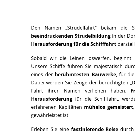
Den Namen „Strudelfahrt“ bekam die Sc
beeindruckenden Strudelbildung
in der Don
Herausforderung für die Schifffahrt
darstell
Sobald wir die Leinen loswerfen, beginnt 
Unsere Schiffe führen Sie majestätisch dur
eines der
berühmtesten Bauwerke
, für di
Dabei werden Sie Zeuge der berüchtigten „
D
Fahrt ihren Namen verliehen haben.
F
Herausforderung
für die Schifffahrt, wer
erfahrenen Kapitänen
mühelos gemeistert
gewährleistet ist.
Erleben Sie eine
faszinierende Reise
durch 