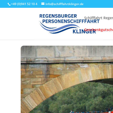
+49 (0)941 52 10 4
info@schifffahrtklinger.de
Schifffahrt Reg
Geschenkgutsch
Start
Events - Schifffahrt Regensburg
Linienfahrten
Stru