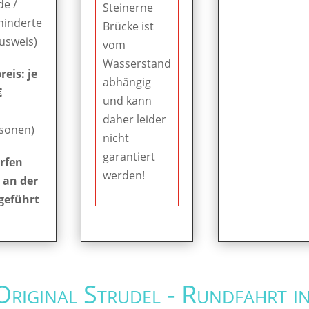
de /
Steinerne
hinderte
Brücke ist
Ausweis)
vom
Wasserstand
eis: je
abhängig
€
und kann
daher leider
rsonen)
nicht
garantiert
rfen
werden!
 an der
geführt
 Original Strudel - Rundfahrt i