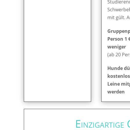
Studieren
Schwerbe
mit gült. 
Gruppenpr
Person 1 
weniger
(ab 20 Pe
Hunde dü
kostenlos
Leine mit
werden
Einzigartige