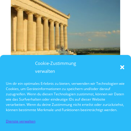
Cookie-Zustimmung
verwalten
Um dir ein optimales Erlebnis zu bieten, verwenden wir Technologien wie
Cookies, um Geräteinformationen zu speichern und/oder darauf
9. August 2026
zuzugreifen. Wenn du diesen Technologien zustimmst, können wir Daten
14:30 Uhr Walhalla Schifffahrt
wie das Surfverhalten oder eindeutige IDs auf dieser Website
verarbeiten. Wenn du deine Zustimmung nicht erteilst oder zurückziehst,
können bestimmte Merkmale und Funktionen beeinträchtigt werden.
Dienste verwalten