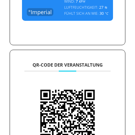
7
WIND:
KPH
27
LUFTFEUCHTIGKEIT:
%
°Imperial
30
FÜHLT SICH AN WIE:
°C
QR-CODE DER VERANSTALTUNG