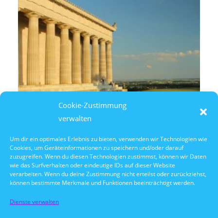
Cookie-Zustimmung
verwalten
Um dir ein optimales Erlebnis zu bieten, verwenden wir Technologien wie
Cookies, um Geräteinformationen zu speichern und/oder darauf
9. August 2026
zuzugreifen. Wenn du diesen Technologien zustimmst, können wir Daten
14:30 Uhr Walhalla Schifffahrt
wie das Surfverhalten oder eindeutige IDs auf dieser Website
verarbeiten. Wenn du deine Zustimmung nicht erteilst oder zurückziehst,
können bestimmte Merkmale und Funktionen beeinträchtigt werden.
Dienste verwalten