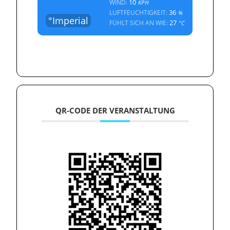
10
WIND:
KPH
36
LUFTFEUCHTIGKEIT:
%
°Imperial
27
FÜHLT SICH AN WIE:
°C
QR-CODE DER VERANSTALTUNG