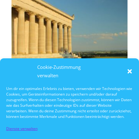
Cookie-Zustimmung
verwalten
Um dir ein optimales Erlebnis zu bieten, verwenden wir Technologien wie
Cookies, um Geräteinformationen zu speichern und/oder darauf
8. August 2026
zuzugreifen. Wenn du diesen Technologien zustimmst, können wir Daten
14:30 Uhr Walhalla Schifffahrt
wie das Surfverhalten oder eindeutige IDs auf dieser Website
verarbeiten. Wenn du deine Zustimmung nicht erteilst oder zurückziehst,
können bestimmte Merkmale und Funktionen beeinträchtigt werden.
Dienste verwalten