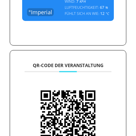
7
WIND:
KPH
67
LUFTFEUCHTIGKEIT:
%
°Imperial
12
FÜHLT SICH AN WIE:
°C
QR-CODE DER VERANSTALTUNG