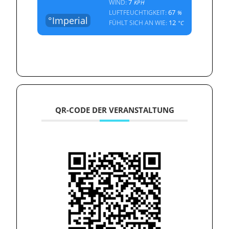
7
WIND:
KPH
67
LUFTFEUCHTIGKEIT:
%
°Imperial
12
FÜHLT SICH AN WIE:
°C
QR-CODE DER VERANSTALTUNG