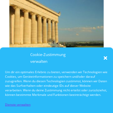
Cookie-Zustimmung
verwalten
Um dir ein optimales Erlebnis zu bieten, verwenden wir Technologien wie
Cookies, um Geräteinformationen zu speichern und/oder darauf
8. August 2026
zuzugreifen. Wenn du diesen Technologien zustimmst, können wir Daten
14:30 Uhr Walhalla Schifffahrt
wie das Surfverhalten oder eindeutige IDs auf dieser Website
verarbeiten. Wenn du deine Zustimmung nicht erteilst oder zurückziehst,
können bestimmte Merkmale und Funktionen beeinträchtigt werden.
Dienste verwalten