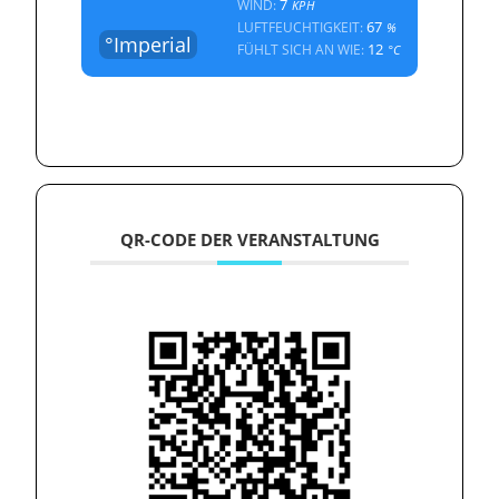
7
WIND:
KPH
67
LUFTFEUCHTIGKEIT:
%
°Imperial
12
FÜHLT SICH AN WIE:
°C
QR-CODE DER VERANSTALTUNG