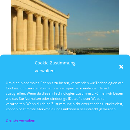
Cookie-Zustimmung
verwalten
Um dir ein optimales Erlebnis zu bieten, verwenden wir Technologien wie
Cookies, um Geräteinformationen zu speichern und/oder darauf
8. August 2026
zuzugreifen. Wenn du diesen Technologien zustimmst, können wir Daten
14:30 Uhr Walhalla Schifffahrt
wie das Surfverhalten oder eindeutige IDs auf dieser Website
verarbeiten. Wenn du deine Zustimmung nicht erteilst oder zurückziehst,
können bestimmte Merkmale und Funktionen beeinträchtigt werden.
Dienste verwalten