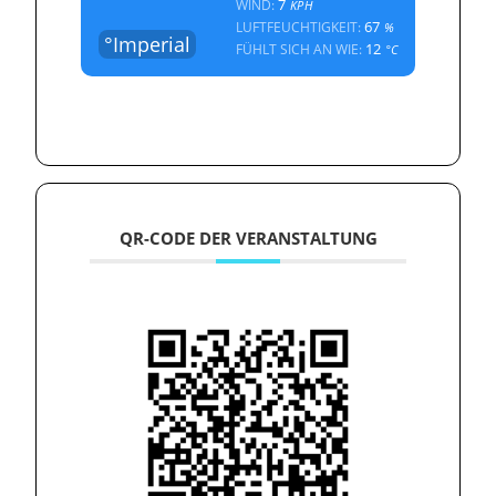
7
WIND:
KPH
67
LUFTFEUCHTIGKEIT:
%
°Imperial
12
FÜHLT SICH AN WIE:
°C
QR-CODE DER VERANSTALTUNG