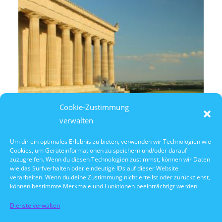
Cookie-Zustimmung
verwalten
Um dir ein optimales Erlebnis zu bieten, verwenden wir Technologien wie
Cookies, um Geräteinformationen zu speichern und/oder darauf
8. August 2026
zuzugreifen. Wenn du diesen Technologien zustimmst, können wir Daten
14:30 Uhr Walhalla Schifffahrt
wie das Surfverhalten oder eindeutige IDs auf dieser Website
verarbeiten. Wenn du deine Zustimmung nicht erteilst oder zurückziehst,
können bestimmte Merkmale und Funktionen beeinträchtigt werden.
Dienste verwalten