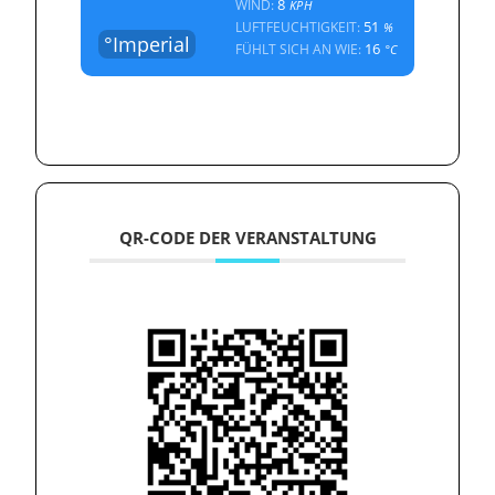
8
WIND:
KPH
51
LUFTFEUCHTIGKEIT:
%
°Imperial
16
FÜHLT SICH AN WIE:
°C
QR-CODE DER VERANSTALTUNG