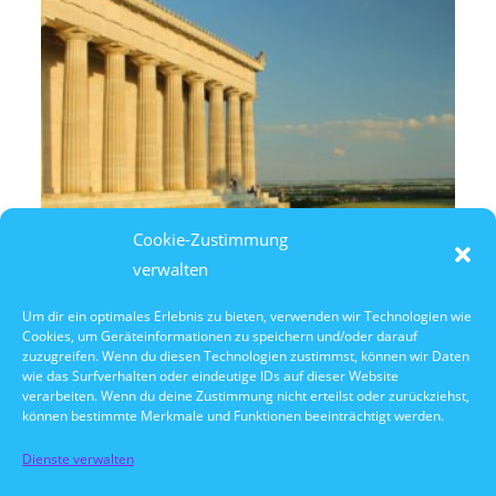
Cookie-Zustimmung
verwalten
Um dir ein optimales Erlebnis zu bieten, verwenden wir Technologien wie
Cookies, um Geräteinformationen zu speichern und/oder darauf
7. August 2026
zuzugreifen. Wenn du diesen Technologien zustimmst, können wir Daten
14:30 Uhr Walhalla Schifffahrt
wie das Surfverhalten oder eindeutige IDs auf dieser Website
verarbeiten. Wenn du deine Zustimmung nicht erteilst oder zurückziehst,
können bestimmte Merkmale und Funktionen beeinträchtigt werden.
Dienste verwalten