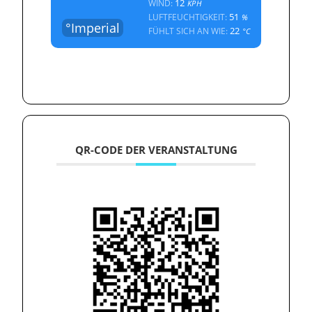
12
WIND:
KPH
51
LUFTFEUCHTIGKEIT:
%
°Imperial
22
FÜHLT SICH AN WIE:
°C
QR-CODE DER VERANSTALTUNG