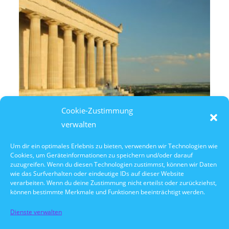
Cookie-Zustimmung
verwalten
Um dir ein optimales Erlebnis zu bieten, verwenden wir Technologien wie
Cookies, um Geräteinformationen zu speichern und/oder darauf
11. August 2026
zuzugreifen. Wenn du diesen Technologien zustimmst, können wir Daten
14:30 Uhr Walhalla Schifffahrt
wie das Surfverhalten oder eindeutige IDs auf dieser Website
verarbeiten. Wenn du deine Zustimmung nicht erteilst oder zurückziehst,
können bestimmte Merkmale und Funktionen beeinträchtigt werden.
Dienste verwalten