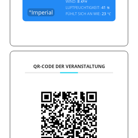
8
WIND:
KPH
41
LUFTFEUCHTIGKEIT:
%
°Imperial
23
FÜHLT SICH AN WIE:
°C
QR-CODE DER VERANSTALTUNG