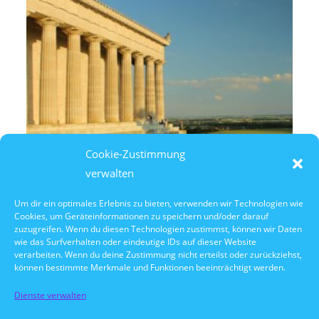
Cookie-Zustimmung
verwalten
Um dir ein optimales Erlebnis zu bieten, verwenden wir Technologien wie
Cookies, um Geräteinformationen zu speichern und/oder darauf
8. August 2026
zuzugreifen. Wenn du diesen Technologien zustimmst, können wir Daten
14:30 Uhr Walhalla Schifffahrt
wie das Surfverhalten oder eindeutige IDs auf dieser Website
verarbeiten. Wenn du deine Zustimmung nicht erteilst oder zurückziehst,
können bestimmte Merkmale und Funktionen beeinträchtigt werden.
Dienste verwalten