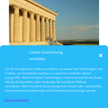
Cookie-Zustimmung
verwalten
Um dir ein optimales Erlebnis zu bieten, verwenden wir Technologien wie
Cookies, um Geräteinformationen zu speichern und/oder darauf
8. August 2026
zuzugreifen. Wenn du diesen Technologien zustimmst, können wir Daten
14:30 Uhr Walhalla Schifffahrt
wie das Surfverhalten oder eindeutige IDs auf dieser Website
verarbeiten. Wenn du deine Zustimmung nicht erteilst oder zurückziehst,
können bestimmte Merkmale und Funktionen beeinträchtigt werden.
Dienste verwalten