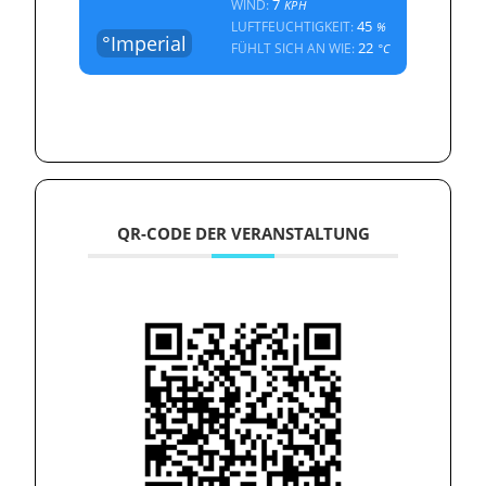
7
WIND:
KPH
45
LUFTFEUCHTIGKEIT:
%
°Imperial
22
FÜHLT SICH AN WIE:
°C
QR-CODE DER VERANSTALTUNG