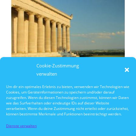
Cookie-Zustimmung
verwalten
Um dir ein optimales Erlebnis zu bieten, verwenden wir Technologien wie
Cookies, um Geräteinformationen zu speichern und/oder darauf
8. August 2026
zuzugreifen. Wenn du diesen Technologien zustimmst, können wir Daten
14:30 Uhr Walhalla Schifffahrt
wie das Surfverhalten oder eindeutige IDs auf dieser Website
verarbeiten. Wenn du deine Zustimmung nicht erteilst oder zurückziehst,
können bestimmte Merkmale und Funktionen beeinträchtigt werden.
Dienste verwalten