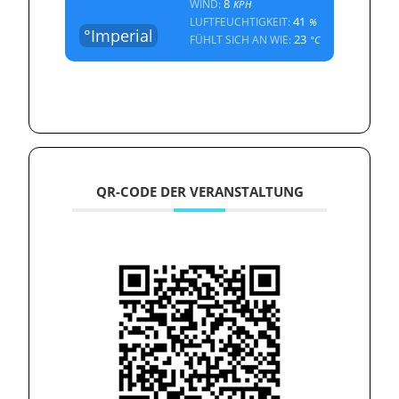
8
WIND:
KPH
41
LUFTFEUCHTIGKEIT:
%
°Imperial
23
FÜHLT SICH AN WIE:
°C
QR-CODE DER VERANSTALTUNG