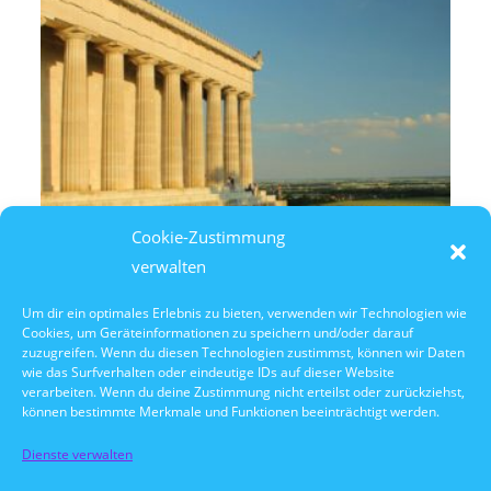
Cookie-Zustimmung
verwalten
Um dir ein optimales Erlebnis zu bieten, verwenden wir Technologien wie
Cookies, um Geräteinformationen zu speichern und/oder darauf
8. August 2026
zuzugreifen. Wenn du diesen Technologien zustimmst, können wir Daten
14:30 Uhr Walhalla Schifffahrt
wie das Surfverhalten oder eindeutige IDs auf dieser Website
verarbeiten. Wenn du deine Zustimmung nicht erteilst oder zurückziehst,
können bestimmte Merkmale und Funktionen beeinträchtigt werden.
Dienste verwalten