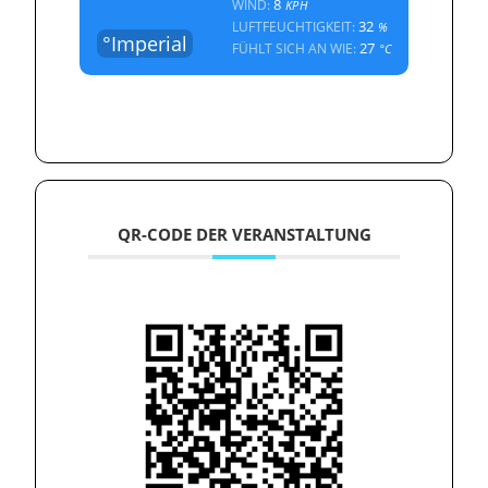
8
WIND:
KPH
32
LUFTFEUCHTIGKEIT:
%
°Imperial
27
FÜHLT SICH AN WIE:
°C
QR-CODE DER VERANSTALTUNG