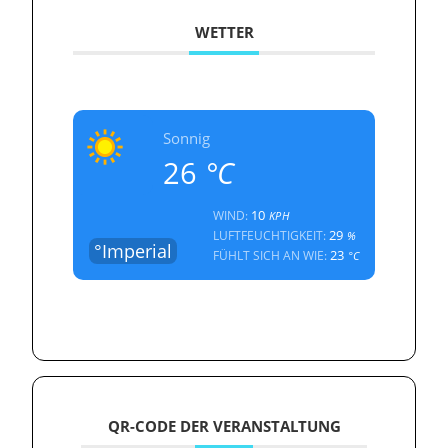
WETTER
Sonnig
26
°C
10
WIND:
KPH
29
LUFTFEUCHTIGKEIT:
%
°Imperial
23
FÜHLT SICH AN WIE:
°C
QR-CODE DER VERANSTALTUNG