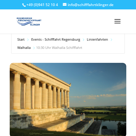
+49 (0)941 52 10 4
info@schifffahrtklinger.de
Start
Events - Schifffahrt Regensburg
Linienfahrten
Walhalla
10:30 Uhr Walhalla Schifffahrt