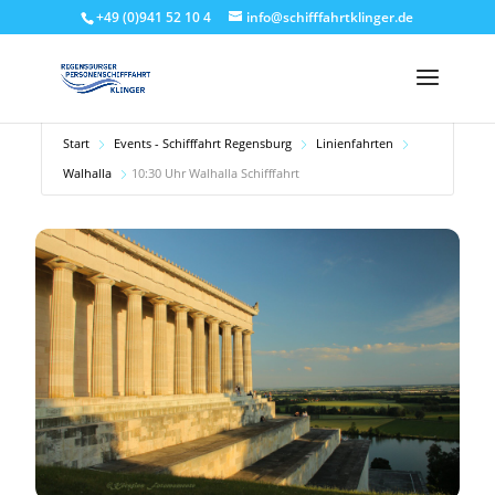
+49 (0)941 52 10 4
info@schifffahrtklinger.de
Start
Events - Schifffahrt Regensburg
Linienfahrten
Walhalla
10:30 Uhr Walhalla Schifffahrt