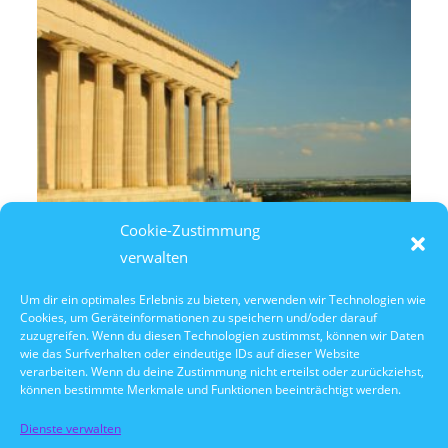
Cookie-Zustimmung
verwalten
Um dir ein optimales Erlebnis zu bieten, verwenden wir Technologien wie
Cookies, um Geräteinformationen zu speichern und/oder darauf
8. August 2026
zuzugreifen. Wenn du diesen Technologien zustimmst, können wir Daten
14:30 Uhr Walhalla Schifffahrt
wie das Surfverhalten oder eindeutige IDs auf dieser Website
verarbeiten. Wenn du deine Zustimmung nicht erteilst oder zurückziehst,
können bestimmte Merkmale und Funktionen beeinträchtigt werden.
Dienste verwalten