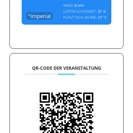
8
WIND:
KPH
31
LUFTFEUCHTIGKEIT:
%
°Imperial
27
FÜHLT SICH AN WIE:
°C
QR-CODE DER VERANSTALTUNG