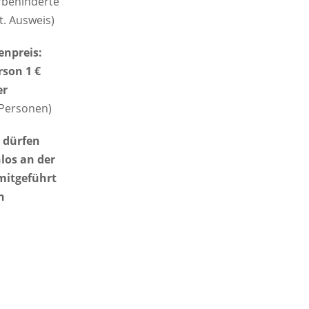
behinderte
t. Ausweis)
npreis:
rson 1 €
er
 Personen)
 dürfen
los an der
mitgeführt
n