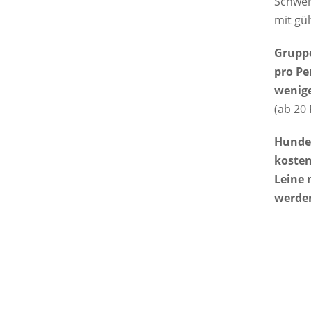
Schwer
mit gül
Gruppe
pro Pe
wenig
(ab 20
Hunde
kosten
Leine 
werde