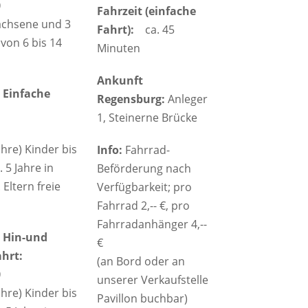
0
Fahrzeit (einfache
achsene und 3
Fahrt):
ca. 45
von 6 bis 14
Minuten
Ankunft
 Einfache
Regensburg:
Anleger
1, Steinerne Brücke
ahre) Kinder bis
Info:
Fahrrad-
. 5 Jahre in
Beförderung nach
. Eltern freie
Verfügbarkeit; pro
Fahrrad 2,-- €, pro
Fahrradanhänger 4,--
 Hin-und
€
hrt:
(an Bord oder an
0
unserer Verkaufstelle
ahre) Kinder bis
Pavillon buchbar)