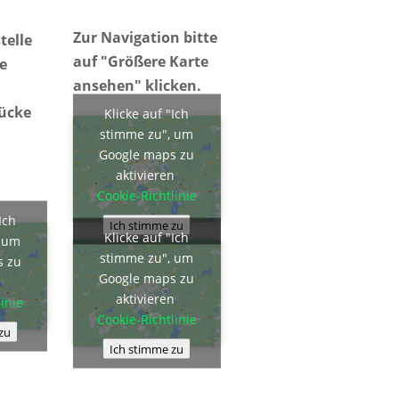
Zur Navigation bitte
telle
auf "Größere Karte
ie
ansehen" klicken.
rücke
Klicke auf "Ich
stimme zu", um
Google maps zu
aktivieren
Cookie-Richtlinie
Ich
Ich stimme zu
Klicke auf "Ich
, um
stimme zu", um
s zu
Google maps zu
n
aktivieren
inie
Cookie-Richtlinie
zu
Ich stimme zu