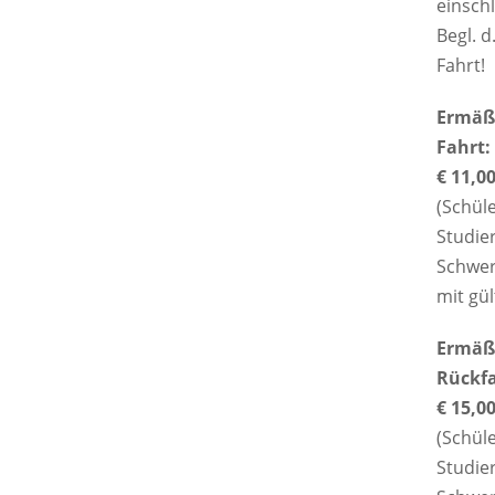
einschl
Begl. d
Fahrt!
Ermäßi
Fahrt:
€ 11,0
(Schül
Studie
Schwer
mit gül
Ermäßi
Rückfa
€ 15,0
(Schül
Studie