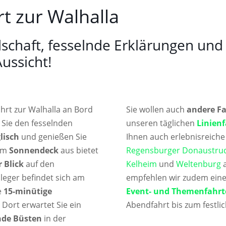
rt zur Walhalla
schaft, fesselnde Erklärungen und
ussicht!
ahrt zur Walhalla an Bord
Sie wollen auch
andere F
 Sie den fesselnden
unseren täglichen
Linien
lisch
und genießen Sie
Ihnen auch erlebnisreich
Vom
Sonnendeck
aus bietet
Regensburger Donaustru
 Blick
auf den
Kelheim
und
Weltenburg
a
nleger befindet sich am
empfehlen wir zudem einen
e
15-minütige
Event- und Themenfahrt
 Dort erwartet Sie ein
Abendfahrt bis zum festlic
nde Büsten
in der