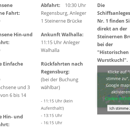
hsene
Abfahrt:
10:30 Uhr
Die
he Fahrt:
Regensburg, Anleger
Schiffsanleges
0
1 Steinerne Brücke
Nr. 1 finden S
direkt an der
hsene Hin-und
Ankunft Walhalla:
Steinernen B
hrt:
11:15 Uhr Anleger
bei der
0
Walhalla
"Historischen
Wurstkuchl".
e Einfache
Rückfahrten nach
Regensburg:
Klicke auf "
stimme zu"
0
(bei der Buchung
Google map
achsene und 3
wählbar)
aktiviere
von 6 bis 14
Cookie-Richtl
- 11:15 Uhr (kein
Aufenthalt!)
Ich stimme 
- 13:15 Uhr
e Hin- und
- 16:15 Uhr
hrt: