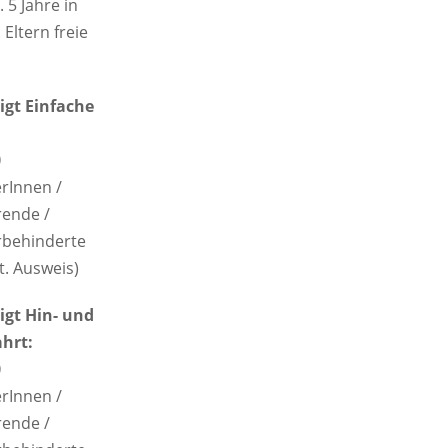
. 5 Jahre in
. Eltern freie
gt Einfache
0
erInnen /
rende /
behinderte
t. Ausweis)
gt Hin- und
hrt:
0
erInnen /
rende /