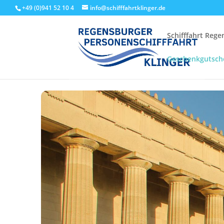
+49 (0)941 52 10 4
info@schifffahrtklinger.de
Schifffahrt Reg
Geschenkgutsch
Start
Events - Schifffahrt Regensburg
Linienfahrten
Walh