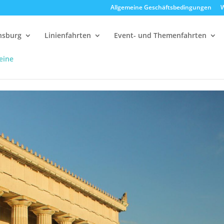
Allgemeine Geschäftsbedingungen
W
ensburg
Linienfahrten
Event- und Themenfahrten
eine
alla
10:30 Uhr Walhalla Schifffahrt