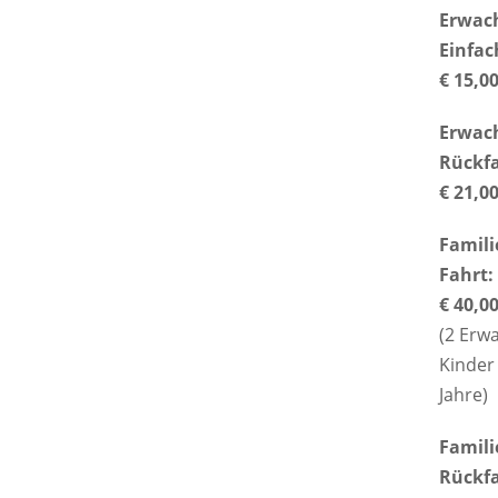
Erwac
Einfac
€ 15,0
Erwac
Rückfa
€ 21,0
Famili
Fahrt:
€ 40,0
(2 Erw
Kinder 
Jahre)
Famili
Rückfa