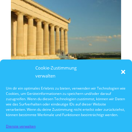
Cookie-Zustimmung
verwalten
Um dir ein optimales Erlebnis zu bieten, verwenden wir Technologien wie
Cookies, um Geräteinformationen zu speichern und/oder darauf
7. August 2026
zuzugreifen. Wenn du diesen Technologien zustimmst, können wir Daten
14:30 Uhr Walhalla Schifffahrt
wie das Surfverhalten oder eindeutige IDs auf dieser Website
verarbeiten. Wenn du deine Zustimmung nicht erteilst oder zurückziehst,
können bestimmte Merkmale und Funktionen beeinträchtigt werden.
Dienste verwalten