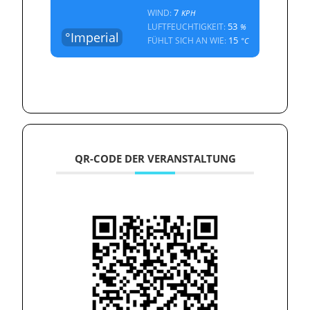
7
WIND:
KPH
53
LUFTFEUCHTIGKEIT:
%
°Imperial
15
FÜHLT SICH AN WIE:
°C
QR-CODE DER VERANSTALTUNG