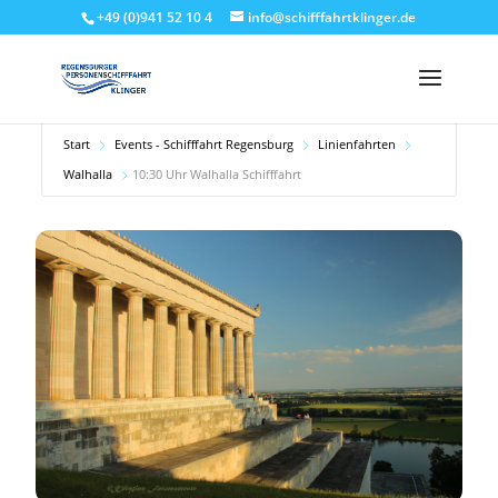
+49 (0)941 52 10 4
info@schifffahrtklinger.de
Start
Events - Schifffahrt Regensburg
Linienfahrten
Walhalla
10:30 Uhr Walhalla Schifffahrt