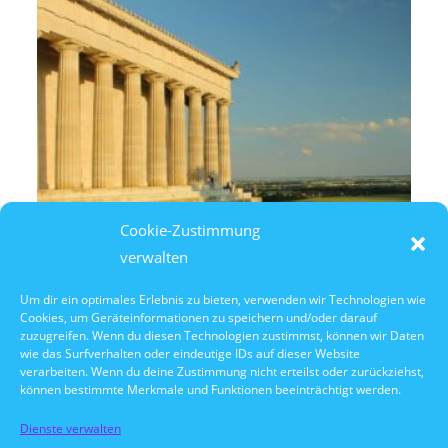
Cookie-Zustimmung
verwalten
Um dir ein optimales Erlebnis zu bieten, verwenden wir Technologien wie
Cookies, um Geräteinformationen zu speichern und/oder darauf
7. August 2026
zuzugreifen. Wenn du diesen Technologien zustimmst, können wir Daten
14:30 Uhr Walhalla Schifffahrt
wie das Surfverhalten oder eindeutige IDs auf dieser Website
verarbeiten. Wenn du deine Zustimmung nicht erteilst oder zurückziehst,
können bestimmte Merkmale und Funktionen beeinträchtigt werden.
Dienste verwalten