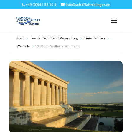
+49 (0)941 52 10 4
info@schifffahrtklinger.de
Start
Events - Schifffahrt Regensburg
Linienfahrten
Walhalla
10:30 Uhr Walhalla Schifffahrt