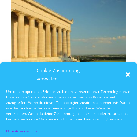
Cookie-Zustimmung
verwalten
Um dir ein optimales Erlebnis zu bieten, verwenden wir Technologien wie
Cookies, um Geräteinformationen zu speichern und/oder darauf
7. August 2026
zuzugreifen. Wenn du diesen Technologien zustimmst, können wir Daten
14:30 Uhr Walhalla Schifffahrt
wie das Surfverhalten oder eindeutige IDs auf dieser Website
verarbeiten. Wenn du deine Zustimmung nicht erteilst oder zurückziehst,
können bestimmte Merkmale und Funktionen beeinträchtigt werden.
Dienste verwalten