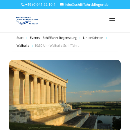
+49 (0)941 52 10 4
info@schifffahrtklinger.de
Start
Events - Schifffahrt Regensburg
Linienfahrten
Walhalla
10:30 Uhr Walhalla Schifffahrt