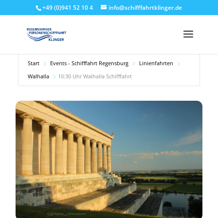
+49 (0)941 52 10 4
info@schifffahrtklinger.de
Start
Events - Schifffahrt Regensburg
Linienfahrten
Walhalla
10:30 Uhr Walhalla Schifffahrt