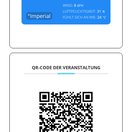
8
WIND:
KPH
31
LUFTFEUCHTIGKEIT:
%
°Imperial
24
FÜHLT SICH AN WIE:
°C
QR-CODE DER VERANSTALTUNG