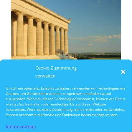
Cookie-Zustimmung
verwalten
Um dir ein optimales Erlebnis zu bieten, verwenden wir Technologien wie
Cookies, um Geräteinformationen zu speichern und/oder darauf
7. August 2026
zuzugreifen. Wenn du diesen Technologien zustimmst, können wir Daten
14:30 Uhr Walhalla Schifffahrt
wie das Surfverhalten oder eindeutige IDs auf dieser Website
verarbeiten. Wenn du deine Zustimmung nicht erteilst oder zurückziehst,
können bestimmte Merkmale und Funktionen beeinträchtigt werden.
Dienste verwalten