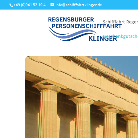
+49 (0)941 52 10 4
info@schifffahrtklinger.de
Schifffahrt Reg
Geschenkgutsch
Start
Events - Schifffahrt Regensburg
Linienfahrten
Walh