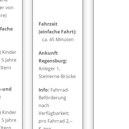
er von
hre)
Fahrzeit
nfache
(einfache Fahrt):
ca. 45 Minuten
) Kinder
Ankunft
. 5 Jahre
Regensburg:
Eltern
Anleger 1,
Steinerne Brücke
n-und
Info:
Fahrrad-
:
Beförderung
nach
) Kinder
Verfügbarkeit;
. 5 Jahre
pro Fahrrad 2,--
Eltern
€, pro