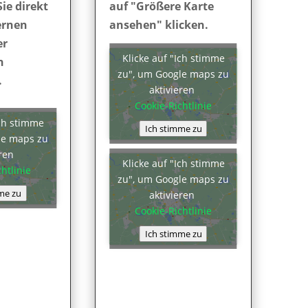
Sie direkt
auf "Größere Karte
ernen
ansehen" klicken.
er
Klicke auf "Ich stimme
n
zu", um Google maps zu
.
aktivieren
Cookie-Richtlinie
Ich stimme
Ich stimme zu
le maps zu
eren
Klicke auf "Ich stimme
htlinie
zu", um Google maps zu
me zu
aktivieren
Cookie-Richtlinie
Ich stimme zu