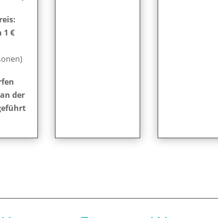
eis:
 1 €
sonen)
rfen
 an der
geführt