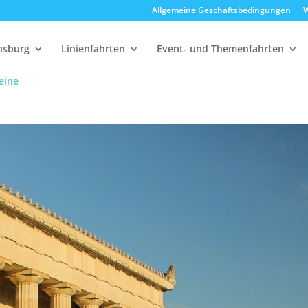
Allgemeine Geschäftsbedingungen
W
ensburg
Linienfahrten
Event- und Themenfahrten
eine
alla
12:30 Uhr Walhalla Schifffahrt