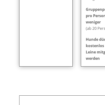
Gruppenpr
pro Person
weniger
(ab 20 Per
Hunde dü
kostenlos
Leine mit
werden