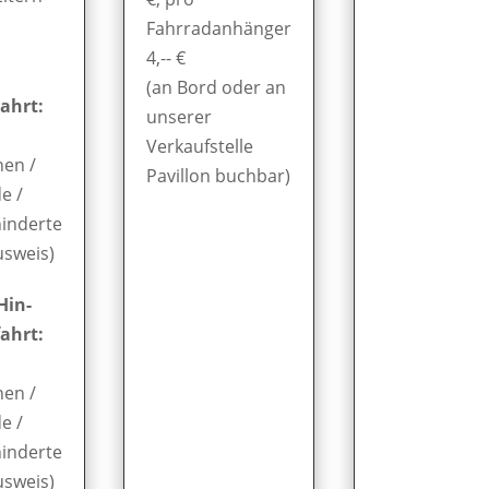
Fahrradanhänger
4,-- €
(an Bord oder an
ahrt:
unserer
Verkaufstelle
nen /
Pavillon buchbar)
e /
inderte
usweis)
Hin-
ahrt:
nen /
e /
inderte
usweis)