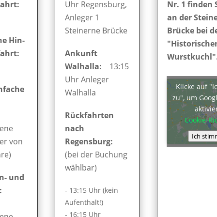
ahrt:
Uhr Regensburg,
Nr. 1 finden 
Anleger 1
an der Stein
Steinerne Brücke
Brücke bei d
e Hin-
"Historische
ahrt:
Ankunft
Wurstkuchl"
Walhalla:
13:15
Uhr Anleger
Klicke auf "
infache
Walhalla
zu", um Goog
aktivi
Rückfahrten
Cookie-Ric
sene
nach
Ich stim
er von
Regensburg:
hre)
(bei der Buchung
wählbar)
in- und
:
- 13:15 Uhr (kein
Aufenthalt!)
- 16:15 Uhr
sene