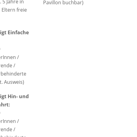
. 5 Jahre in
Pavillon buchbar)
. Eltern freie
gt Einfache
0
erInnen /
rende /
behinderte
t. Ausweis)
gt Hin- und
hrt:
0
erInnen /
rende /