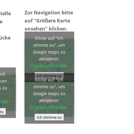
Zur Navigation bitte
telle
auf "Größere Karte
ie
ansehen" klicken.
rücke
Klicke auf "Ich
stimme zu", um
Google maps zu
aktivieren
Cookie-Richtlinie
Ich
Ich stimme zu
Klicke auf "Ich
, um
stimme zu", um
s zu
Google maps zu
n
aktivieren
inie
Cookie-Richtlinie
zu
Ich stimme zu