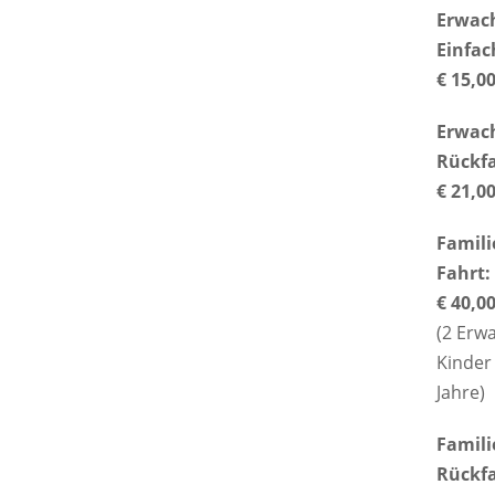
Erwac
Einfac
€ 15,0
Erwac
Rückfa
€ 21,0
Famili
Fahrt:
€ 40,0
(2 Erw
Kinder 
Jahre)
Famili
Rückfa