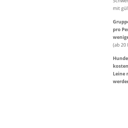
Schwer
mit gül
Gruppe
pro Pe
wenig
(ab 20
Hunde
kosten
Leine 
werde