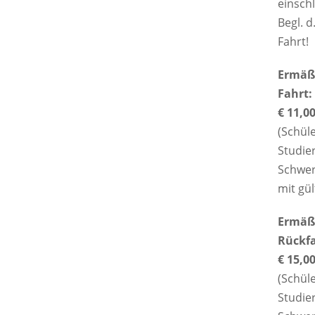
einschl
Begl. d
Fahrt!
Ermäßi
Fahrt:
€ 11,0
(Schül
Studie
Schwer
mit gül
Ermäßi
Rückfa
€ 15,0
(Schül
Studie