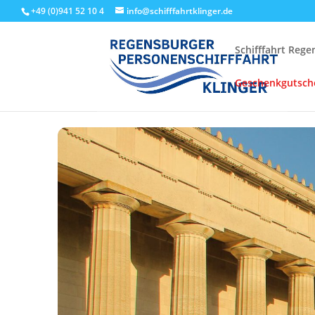
+49 (0)941 52 10 4
info@schifffahrtklinger.de
Schifffahrt Reg
Geschenkgutsch
Start
Events - Schifffahrt Regensburg
Linienfahrten
Walh