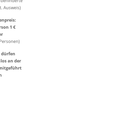
behinderte
t. Ausweis)
npreis:
rson 1 €
er
 Personen)
 dürfen
los an der
mitgeführt
n