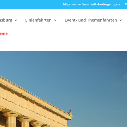
Allgemeine Geschäftsbedingungen
W
ensburg
Linienfahrten
Event- und Themenfahrten
eine
alla
12:30 Uhr Walhalla Schifffahrt