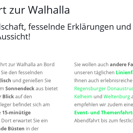
rt zur Walhalla
schaft, fesselnde Erklärungen und
ussicht!
ahrt zur Walhalla an Bord
Sie wollen auch
andere F
 Sie den fesselnden
unseren täglichen
Linien
lisch
und genießen Sie
Ihnen auch erlebnisreich
Vom
Sonnendeck
aus bietet
Regensburger Donaustru
 Blick
auf den
Kelheim
und
Weltenburg
a
nleger befindet sich am
empfehlen wir zudem einen
e
15-minütige
Event- und Themenfahrt
 Dort erwartet Sie ein
Abendfahrt bis zum festlic
nde Büsten
in der