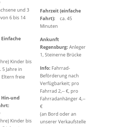
0
achsene und 3
Fahrzeit (einfache
von 6 bis 14
Fahrt):
ca. 45
Minuten
 Einfache
Ankunft
Regensburg:
Anleger
1, Steinerne Brücke
ahre) Kinder bis
Info:
Fahrrad-
. 5 Jahre in
Beförderung nach
. Eltern freie
Verfügbarkeit; pro
Fahrrad 2,-- €, pro
 Hin-und
Fahrradanhänger 4,--
hrt:
€
0
(an Bord oder an
ahre) Kinder bis
unserer Verkaufstelle