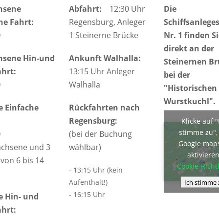
hsene
Abfahrt:
12:30 Uhr
Die
he Fahrt:
Regensburg, Anleger
Schiffsanleges
0
1 Steinerne Brücke
Nr. 1 finden S
direkt an der
hsene Hin-und
Ankunft Walhalla:
Steinernen B
hrt:
13:15 Uhr Anleger
bei der
0
Walhalla
"Historischen
Wurstkuchl".
e Einfache
Rückfahrten nach
Regensburg:
Klicke auf "
stimme zu"
0
(bei der Buchung
Google map
achsene und 3
wählbar)
aktiviere
von 6 bis 14
Cookie-Richtl
- 13:15 Uhr (kein
Aufenthalt!)
Ich stimme 
- 16:15 Uhr
e Hin- und
hrt: