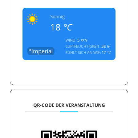
Sonnig
18
°C
5
WIND:
KPH
58
LUFTFEUCHTIGKEIT:
%
°Imperial
17
FÜHLT SICH AN WIE:
°C
QR-CODE DER VERANSTALTUNG