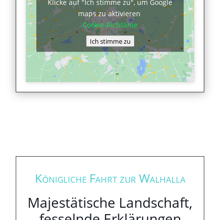
Klicke auf "Ich stimme zu", um Google
maps zu aktivieren
Cookie-Richtlinie
Ich stimme zu
Königliche Fahrt zur Walhalla
Majestätische Landschaft,
fesselnde Erklärungen