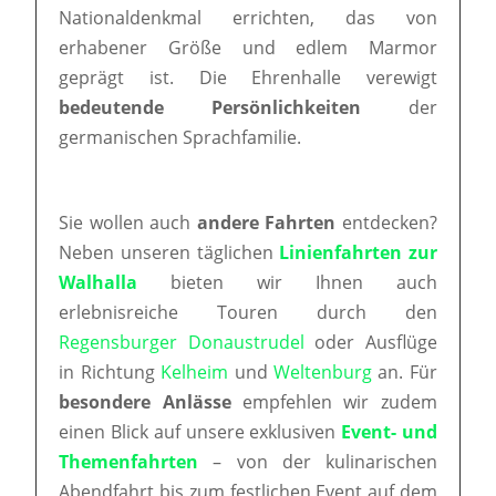
Nationaldenkmal errichten, das von
erhabener Größe und edlem Marmor
geprägt ist. Die Ehrenhalle verewigt
bedeutende Persönlichkeiten
der
germanischen Sprachfamilie.
Sie wollen auch
andere Fahrten
entdecken?
Neben unseren täglichen
Linienfahrten zur
Walhalla
bieten wir Ihnen auch
erlebnisreiche Touren durch den
Regensburger Donaustrudel
oder Ausflüge
in Richtung
Kelheim
und
Weltenburg
an. Für
besondere Anlässe
empfehlen wir zudem
einen Blick auf unsere exklusiven
Event- und
Themenfahrten
– von der kulinarischen
Abendfahrt bis zum festlichen Event auf dem