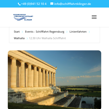
+49 (0)941 52 10 4
info@schifffahrtklinger.de
Start
Events - Schifffahrt Regensburg
Linienfahrten
Walhalla
12:30 Uhr Walhalla Schifffahrt