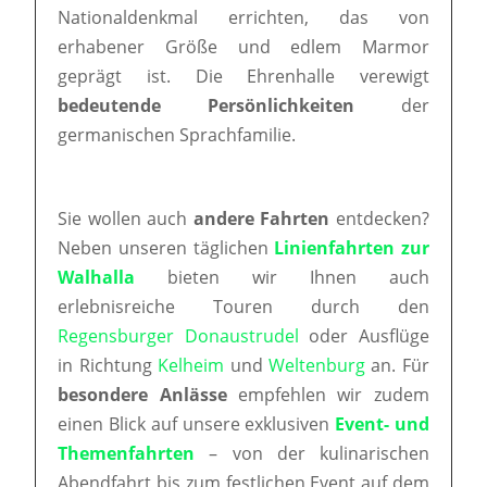
Nationaldenkmal errichten, das von
erhabener Größe und edlem Marmor
geprägt ist. Die Ehrenhalle verewigt
bedeutende Persönlichkeiten
der
germanischen Sprachfamilie.
Sie wollen auch
andere Fahrten
entdecken?
Neben unseren täglichen
Linienfahrten zur
Walhalla
bieten wir Ihnen auch
erlebnisreiche Touren durch den
Regensburger Donaustrudel
oder Ausflüge
in Richtung
Kelheim
und
Weltenburg
an. Für
besondere Anlässe
empfehlen wir zudem
einen Blick auf unsere exklusiven
Event- und
Themenfahrten
– von der kulinarischen
Abendfahrt bis zum festlichen Event auf dem