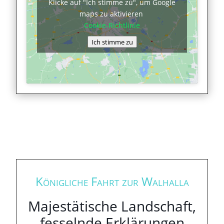
Klicke auf "Ich stimme zu", um Google
maps zu aktivieren
Cookie-Richtlinie
Ich stimme zu
Königliche Fahrt zur Walhalla
Majestätische Landschaft,
fesselnde Erklärungen