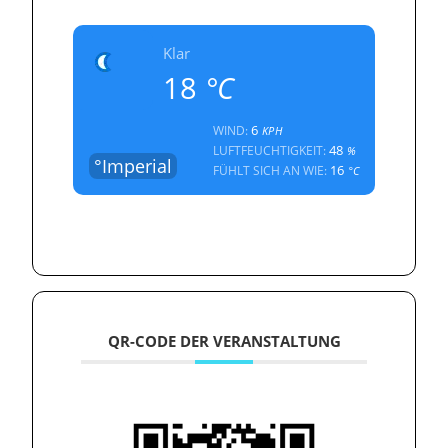
Klar
18
°C
6
WIND:
KPH
48
LUFTFEUCHTIGKEIT:
%
°Imperial
16
FÜHLT SICH AN WIE:
°C
QR-CODE DER VERANSTALTUNG