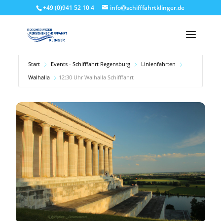
+49 (0)941 52 10 4
info@schifffahrtklinger.de
Start
Events - Schifffahrt Regensburg
Linienfahrten
Walhalla
12:30 Uhr Walhalla Schifffahrt