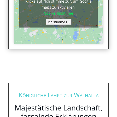
Klicke auf "Ich stimme zu", um Google
maps zu aktivieren
Cookie-Richtlinie
Ich stimme zu
Königliche Fahrt zur Walhalla
Majestätische Landschaft,
fesselnde Erklärungen