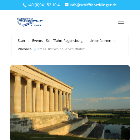
+49 (0)941 52 10 4
info@schifffahrtklinger.de
Start
Events - Schifffahrt Regensburg
Linienfahrten
Walhalla
12:30 Uhr Walhalla Schifffahrt