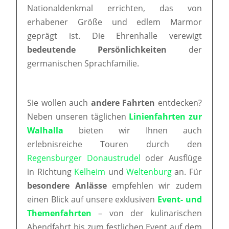
Nationaldenkmal errichten, das von
erhabener Größe und edlem Marmor
geprägt ist. Die Ehrenhalle verewigt
bedeutende Persönlichkeiten
der
germanischen Sprachfamilie.
Sie wollen auch
andere Fahrten
entdecken?
Neben unseren täglichen
Linienfahrten zur
Walhalla
bieten wir Ihnen auch
erlebnisreiche Touren durch den
Regensburger Donaustrudel
oder Ausflüge
in Richtung
Kelheim
und
Weltenburg
an. Für
besondere Anlässe
empfehlen wir zudem
einen Blick auf unsere exklusiven
Event- und
Themenfahrten
– von der kulinarischen
Abendfahrt bis zum festlichen Event auf dem