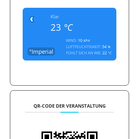
Klar
23
°C
10
WIND:
KPH
54
LUFTFEUCHTIGKEIT:
%
°Imperial
22
FÜHLT SICH AN WIE:
°C
QR-CODE DER VERANSTALTUNG