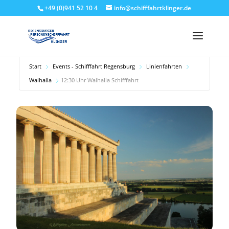
+49 (0)941 52 10 4
info@schifffahrtklinger.de
Start
Events - Schifffahrt Regensburg
Linienfahrten
Walhalla
12:30 Uhr Walhalla Schifffahrt