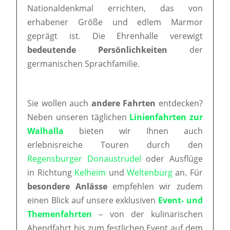
Nationaldenkmal errichten, das von
erhabener Größe und edlem Marmor
geprägt ist. Die Ehrenhalle verewigt
bedeutende Persönlichkeiten
der
germanischen Sprachfamilie.
Sie wollen auch
andere Fahrten
entdecken?
Neben unseren täglichen
Linienfahrten zur
Walhalla
bieten wir Ihnen auch
erlebnisreiche Touren durch den
Regensburger Donaustrudel
oder Ausflüge
in Richtung
Kelheim
und
Weltenburg
an. Für
besondere Anlässe
empfehlen wir zudem
einen Blick auf unsere exklusiven
Event- und
Themenfahrten
– von der kulinarischen
Abendfahrt bis zum festlichen Event auf dem