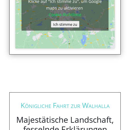
Klicke auf "Ich stimme zu", um Google
maps zu aktivieren
Cookie-Richtlinie
Ich stimme zu
Königliche Fahrt zur Walhalla
Majestätische Landschaft,
fesselnde Erklärungen