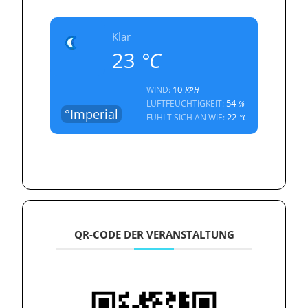
Klar
23
°C
10
WIND:
KPH
54
LUFTFEUCHTIGKEIT:
%
°Imperial
22
FÜHLT SICH AN WIE:
°C
QR-CODE DER VERANSTALTUNG