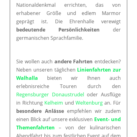
Nationaldenkmal errichten, das von
erhabener Größe und edlem Marmor
geprägt ist. Die Ehrenhalle verewigt
bedeutende Persönlichkeiten
der
germanischen Sprachfamilie.
Sie wollen auch
andere Fahrten
entdecken?
Neben unseren täglichen
Linienfahrten zur
Walhalla
bieten wir Ihnen auch
erlebnisreiche Touren durch den
Regensburger Donaustrudel
oder Ausflüge
in Richtung
Kelheim
und
Weltenburg
an. Für
besondere Anlässe
empfehlen wir zudem
einen Blick auf unsere exklusiven
Event- und
Themenfahrten
– von der kulinarischen
Abendfahrt bis zum festlichen Event auf dem