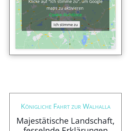
Klicke auf "Ich stimme zu", um Google
maps zu aktivieren
Cookie-Richtlinie
Ich stimme zu
Königliche Fahrt zur Walhalla
Majestätische Landschaft,
fesselnde Erklärungen