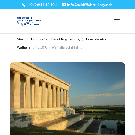
+49 (0)941 52 10 4
info@schifffahrtklinger.de
Start
Events - Schifffahrt Regensburg
Linienfahrten
Walhalla
12:30 Uhr Walhalla Schifffahrt