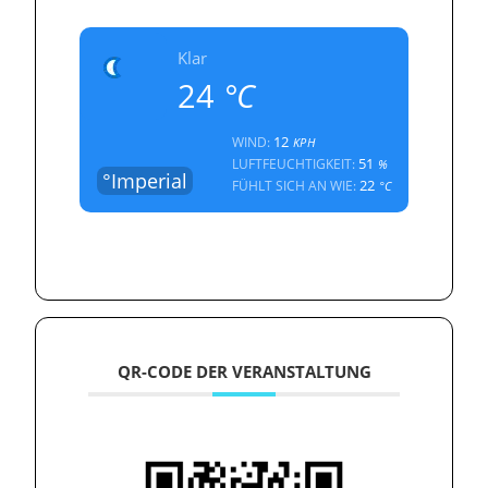
Klar
24
°C
12
WIND:
KPH
51
LUFTFEUCHTIGKEIT:
%
°Imperial
22
FÜHLT SICH AN WIE:
°C
QR-CODE DER VERANSTALTUNG