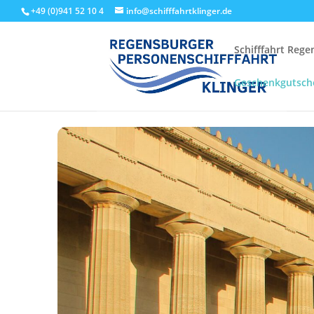
+49 (0)941 52 10 4
info@schifffahrtklinger.de
Schifffahrt Reg
Geschenkgutsch
Start
Events - Schifffahrt Regensburg
Linienfahrten
Walh