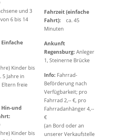
0
achsene und 3
Fahrzeit (einfache
von 6 bis 14
Fahrt):
ca. 45
Minuten
 Einfache
Ankunft
Regensburg:
Anleger
1, Steinerne Brücke
ahre) Kinder bis
Info:
Fahrrad-
. 5 Jahre in
Beförderung nach
. Eltern freie
Verfügbarkeit; pro
Fahrrad 2,-- €, pro
 Hin-und
Fahrradanhänger 4,--
hrt:
€
0
(an Bord oder an
ahre) Kinder bis
unserer Verkaufstelle