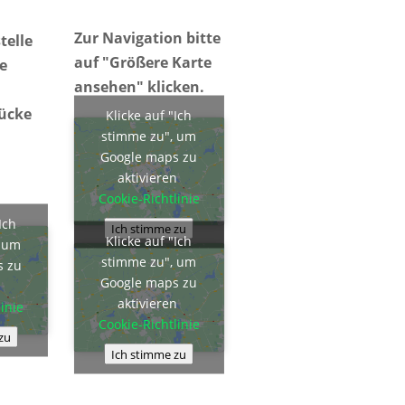
Zur Navigation bitte
telle
auf "Größere Karte
ie
ansehen" klicken.
rücke
Klicke auf "Ich
stimme zu", um
Google maps zu
aktivieren
Cookie-Richtlinie
Ich
Ich stimme zu
Klicke auf "Ich
, um
stimme zu", um
s zu
Google maps zu
n
aktivieren
inie
Cookie-Richtlinie
zu
Ich stimme zu