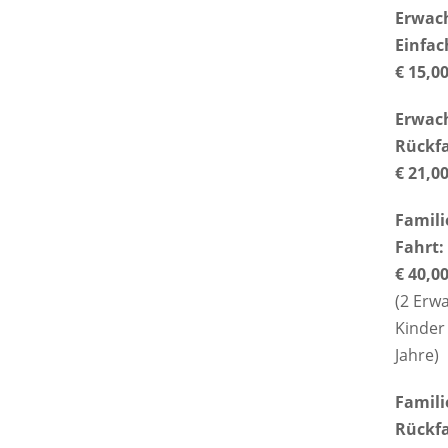
Erwac
Einfac
€ 15,0
Erwac
Rückfa
€ 21,0
Famili
Fahrt:
€ 40,0
(2 Erw
Kinder 
Jahre)
Famili
Rückfa