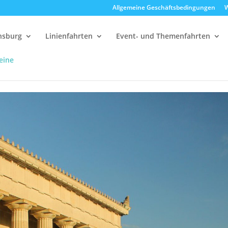
Allgemeine Geschäftsbedingungen
W
ensburg
Linienfahrten
Event- und Themenfahrten
eine
alla
12:30 Uhr Walhalla Schifffahrt