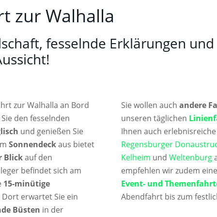
rt zur Walhalla
schaft, fesselnde Erklärungen und
ussicht!
ahrt zur Walhalla an Bord
Sie wollen auch
andere F
 Sie den fesselnden
unseren täglichen
Linien
lisch
und genießen Sie
Ihnen auch erlebnisreich
Vom
Sonnendeck
aus bietet
Regensburger Donaustru
 Blick
auf den
Kelheim
und
Weltenburg
a
nleger befindet sich am
empfehlen wir zudem einen
e
15-minütige
Event- und Themenfahrt
 Dort erwartet Sie ein
Abendfahrt bis zum festlic
nde Büsten
in der