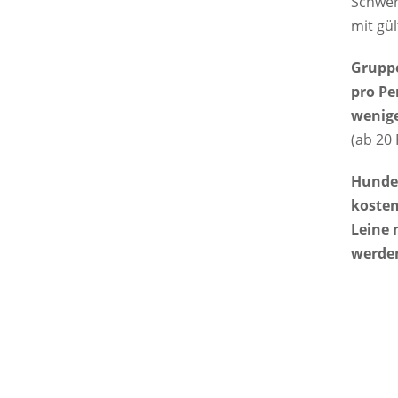
Schwer
mit gül
Gruppe
pro Pe
wenig
(ab 20
Hunde
kosten
Leine 
werde