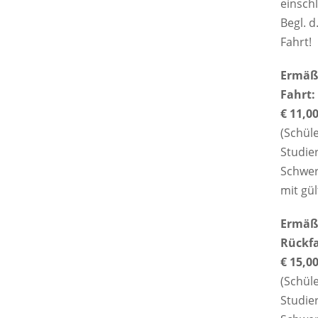
einschl
Begl. d
Fahrt!
Ermäßi
Fahrt:
€ 11,0
(Schül
Studie
Schwer
mit gül
Ermäßi
Rückfa
€ 15,0
(Schül
Studie