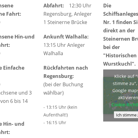
hsene
Abfahrt:
12:30 Uhr
Die
he Fahrt:
Regensburg, Anleger
Schiffsanleges
0
1 Steinerne Brücke
Nr. 1 finden S
direkt an der
hsene Hin-und
Ankunft Walhalla:
Steinernen B
hrt:
13:15 Uhr Anleger
bei der
0
Walhalla
"Historischen
Wurstkuchl".
e Einfache
Rückfahrten nach
Regensburg:
Klicke auf "
stimme zu"
0
(bei der Buchung
Google map
achsene und 3
wählbar)
aktiviere
von 6 bis 14
Cookie-Richtl
- 13:15 Uhr (kein
Aufenthalt!)
Ich stimme 
- 16:15 Uhr
e Hin- und
hrt: