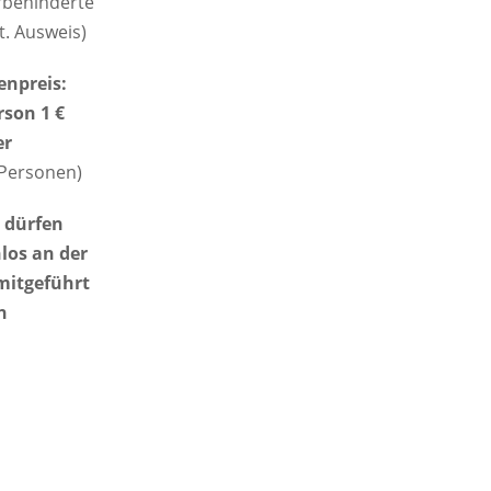
behinderte
t. Ausweis)
npreis:
rson 1 €
er
 Personen)
 dürfen
los an der
mitgeführt
n