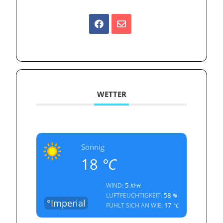
WETTER
Sonnig
18
°C
5
WIND:
KPH
58
LUFTFEUCHTIGKEIT:
%
°Imperial
17
FÜHLT SICH AN WIE:
°C