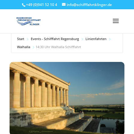
+49 (0)941 52 10 4
info@schifffahrtklinger.de
Start
Events - Schifffahrt Regensburg
Linienfahrten
Walhalla
14:30 Uhr Walhalla Schifffahrt