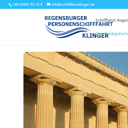
+49 (0)941 52 10 4
info@schifffahrtklinger.de
Schifffahrt Reg
Geschenkgutsch
Start
Events - Schifffahrt Regensburg
Linienfahrten
Walh