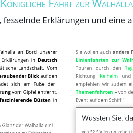
Königliche Fahrt zur Walhalla
, fesselnde Erklärungen und eine
Walhalla an Bord unserer
Sie wollen auch
andere 
 Erklärungen in
Deutsch
Linienfahrten zur Wal
ätische Landschaft. Vom
Touren durch den
Reg
raubender Blick
auf den
Richtung
Kelheim
un
indet sich am Fuße der
empfehlen wir zudem ei
rung
vom Gipfel entfernt.
Themenfahrten
– von de
faszinierende Büsten
in
Event auf dem Schiff."
Wussten Sie, da
Glanz der Walhalla ein!
von 52 Säulen umgeben i