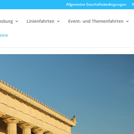
Allgemeine Geschäftsbedingungen
W
ensburg
Linienfahrten
Event- und Themenfahrten
eine
alla
14:30 Uhr Walhalla Schifffahrt