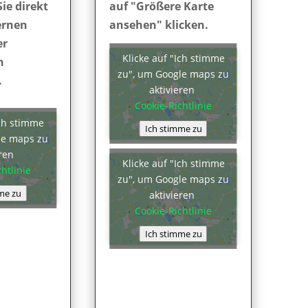
Sie direkt
auf "Größere Karte
ernen
ansehen" klicken.
er
Klicke auf "Ich stimme
n
zu", um Google maps zu
.
aktivieren
Cookie-Richtlinie
Ich stimme
Ich stimme zu
le maps zu
eren
Klicke auf "Ich stimme
htlinie
zu", um Google maps zu
me zu
aktivieren
Cookie-Richtlinie
Ich stimme zu