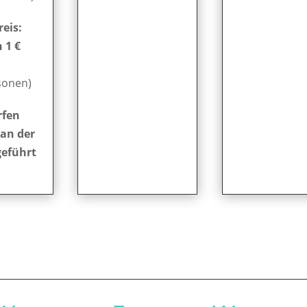
eis:
 1 €
sonen)
rfen
 an der
geführt