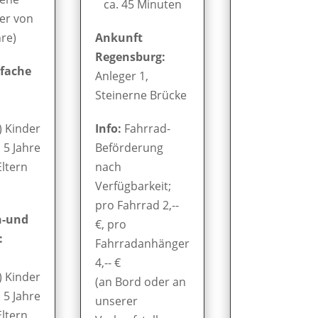
ca. 45 Minuten
er von
hre)
Ankunft
Regensburg:
nfache
Anleger 1,
Steinerne Brücke
) Kinder
Info:
Fahrrad-
. 5 Jahre
Beförderung
Eltern
nach
Verfügbarkeit;
pro Fahrrad 2,--
n-und
€, pro
:
Fahrradanhänger
4,-- €
) Kinder
(an Bord oder an
. 5 Jahre
unserer
Eltern