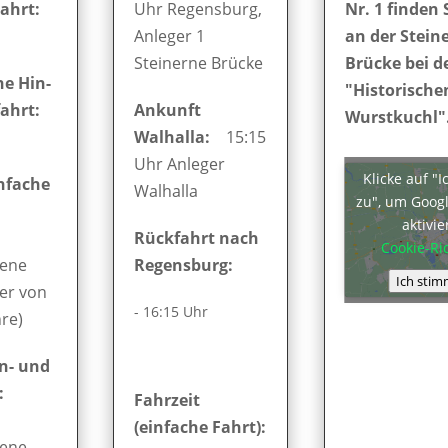
ahrt:
Uhr Regensburg,
Nr. 1 finden 
Anleger 1
an der Stein
Steinerne Brücke
Brücke bei d
e Hin-
"Historische
ahrt:
Ankunft
Wurstkuchl"
Walhalla:
15:15
Uhr Anleger
Klicke auf "
infache
Walhalla
zu", um Goog
aktivi
Rückfahrt nach
Cookie-Ric
sene
Regensburg:
Ich stim
er von
- 16:15 Uhr
hre)
in- und
:
Fahrzeit
(einfache Fahrt):
sene