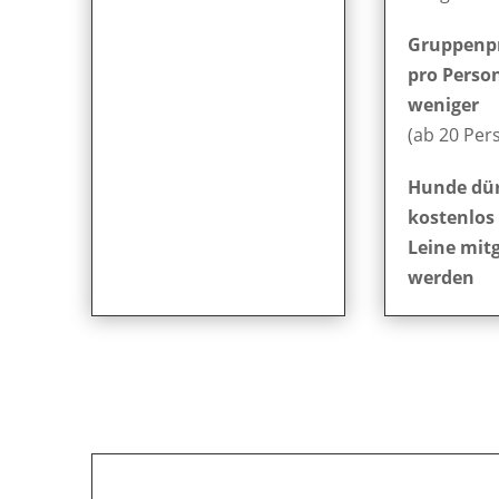
Gruppenpr
pro Person
weniger
(ab 20 Per
Hunde dü
kostenlos
Leine mit
werden