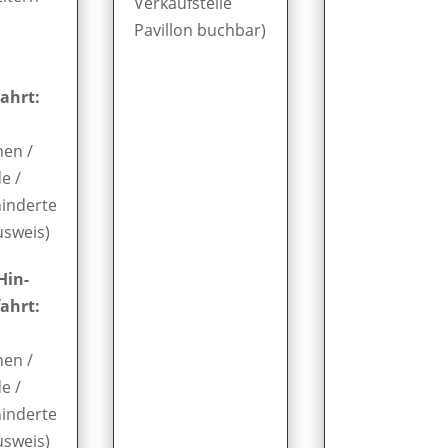
Verkaufstelle
Pavillon buchbar)
ahrt:
nen /
e /
inderte
usweis)
Hin-
ahrt:
nen /
e /
inderte
usweis)