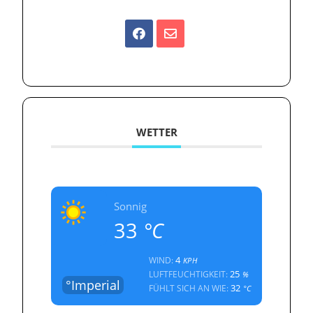
WETTER
Sonnig
33
°C
4
WIND:
KPH
25
LUFTFEUCHTIGKEIT:
%
°Imperial
32
FÜHLT SICH AN WIE:
°C