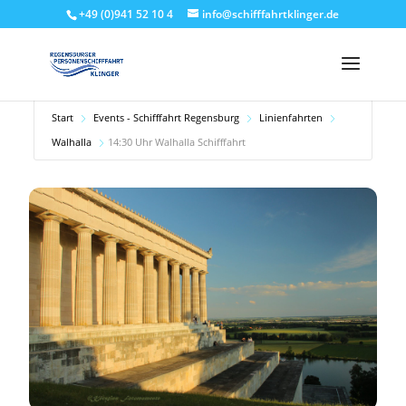
+49 (0)941 52 10 4
info@schifffahrtklinger.de
Start
Events - Schifffahrt Regensburg
Linienfahrten
Walhalla
14:30 Uhr Walhalla Schifffahrt