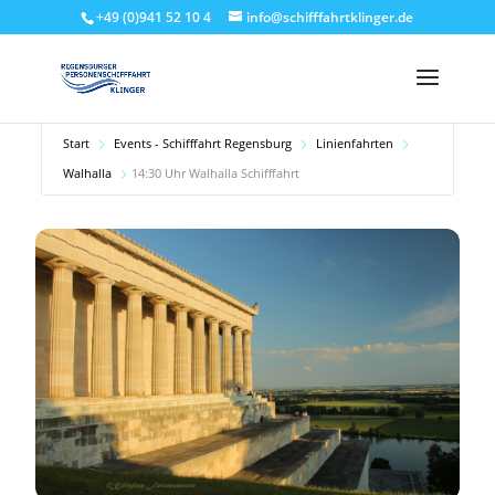
+49 (0)941 52 10 4
info@schifffahrtklinger.de
Start
Events - Schifffahrt Regensburg
Linienfahrten
Walhalla
14:30 Uhr Walhalla Schifffahrt