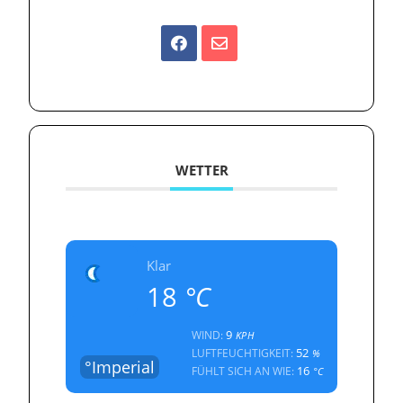
WETTER
Klar
18
°C
9
WIND:
KPH
52
LUFTFEUCHTIGKEIT:
%
°Imperial
16
FÜHLT SICH AN WIE:
°C