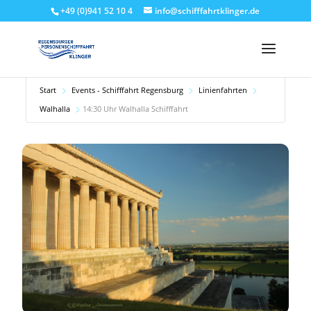
+49 (0)941 52 10 4
info@schifffahrtklinger.de
Start
Events - Schifffahrt Regensburg
Linienfahrten
Walhalla
14:30 Uhr Walhalla Schifffahrt