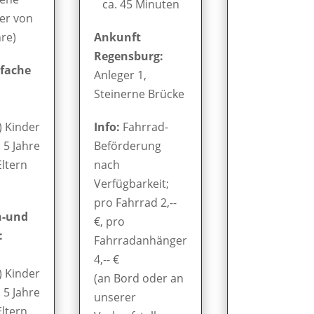
ca. 45 Minuten
er von
hre)
Ankunft
Regensburg:
nfache
Anleger 1,
Steinerne Brücke
) Kinder
Info:
Fahrrad-
. 5 Jahre
Beförderung
Eltern
nach
Verfügbarkeit;
pro Fahrrad 2,--
n-und
€, pro
:
Fahrradanhänger
4,-- €
) Kinder
(an Bord oder an
. 5 Jahre
unserer
Eltern