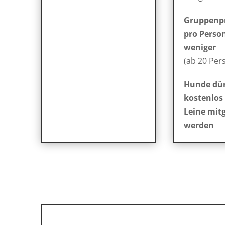
Gruppenpr
pro Person
weniger
(ab 20 Per
Hunde dü
kostenlos
Leine mit
werden