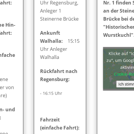
ahrt:
Uhr Regensburg,
Nr. 1 finden 
Anleger 1
an der Stein
Steinerne Brücke
Brücke bei d
e Hin-
"Historische
ahrt:
Ankunft
Wurstkuchl"
Walhalla:
15:15
Uhr Anleger
Klicke auf "
infache
Walhalla
zu", um Goog
aktivi
Rückfahrt nach
Cookie-Ric
sene
Regensburg:
Ich stim
er von
- 16:15 Uhr
hre)
in- und
:
Fahrzeit
(einfache Fahrt):
sene