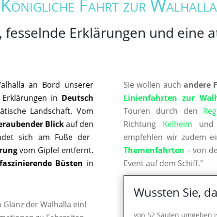
Königliche Fahrt zur Walhalla
, fesselnde Erklärungen und eine
Walhalla an Bord unserer
Sie wollen auch
andere 
 Erklärungen in
Deutsch
Linienfahrten zur Wal
ätische Landschaft. Vom
Touren durch den
Reg
raubender Blick
auf den
Richtung
Kelheim
un
indet sich am Fuße der
empfehlen wir zudem ei
rung
vom Gipfel entfernt.
Themenfahrten
– von de
faszinierende Büsten
in
Event auf dem Schiff."
Wussten Sie, da
Glanz der Walhalla ein!
von 52 Säulen umgeben i