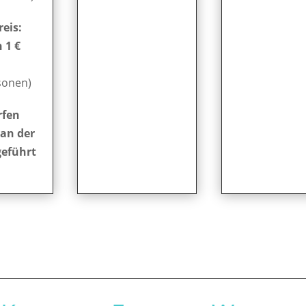
eis:
 1 €
sonen)
rfen
 an der
geführt