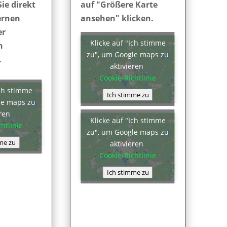
Sie direkt
auf "Größere Karte
ernen
ansehen" klicken.
er
Klicke auf "Ich stimme
n
zu", um Google maps zu
.
aktivieren
Cookie-Richtlinie
Ich stimme
Ich stimme zu
le maps zu
eren
Klicke auf "Ich stimme
htlinie
zu", um Google maps zu
me zu
aktivieren
Cookie-Richtlinie
Ich stimme zu