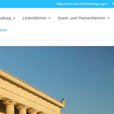
Allgemeine Geschäftsbedingungen
W
ensburg
Linienfahrten
Event- und Themenfahrten
eine
alla
14:30 Uhr Walhalla Schifffahrt