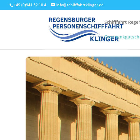
+49 (0)941 52 10 4
info@schifffahrtklinger.de
Schifffahrt Reg
Geschenkgutsch
Start
Events - Schifffahrt Regensburg
Linienfahrten
Walh