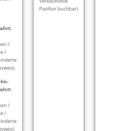
Verkaufstelle
Pavillon buchbar)
ahrt:
nen /
e /
inderte
usweis)
Hin-
ahrt:
nen /
e /
inderte
usweis)