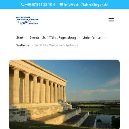
+49 (0)941 52 10 4
info@schifffahrtklinger.de
Start
Events - Schifffahrt Regensburg
Linienfahrten
Walhalla
14:30 Uhr Walhalla Schifffahrt