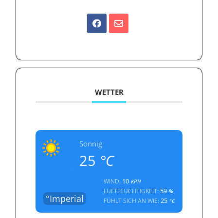
WETTER
Sonnig
25
°C
10
WIND:
KPH
59
LUFTFEUCHTIGKEIT:
%
°Imperial
25
FÜHLT SICH AN WIE:
°C