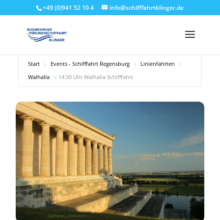
+49 (0)941 52 10 4
info@schifffahrtklinger.de
Start
Events - Schifffahrt Regensburg
Linienfahrten
Walhalla
14:30 Uhr Walhalla Schifffahrt