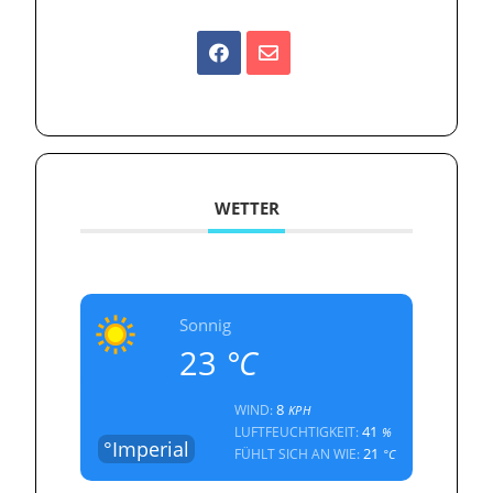
WETTER
Sonnig
23
°C
8
WIND:
KPH
41
LUFTFEUCHTIGKEIT:
%
°Imperial
21
FÜHLT SICH AN WIE:
°C