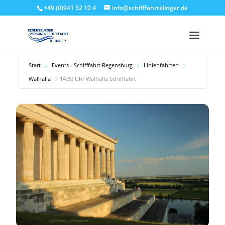
+49 (0)941 52 10 4
info@schifffahrtklinger.de
Start
Events - Schifffahrt Regensburg
Linienfahrten
Walhalla
14:30 Uhr Walhalla Schifffahrt