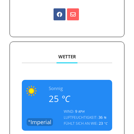
WETTER
Sonnig
25
°C
9
WIND:
KPH
36
LUFTFEUCHTIGKEIT:
%
°Imperial
23
FÜHLT SICH AN WIE:
°C