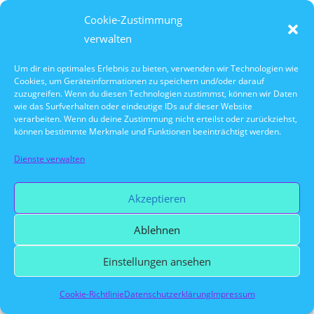
Gib das Passwort ein, um Kommentare
Cookie-Zustimmung
anzuzeigen.
verwalten
Copyright © Regensburger Personen-Schifffahrt
Um dir ein optimales Erlebnis zu bieten, verwenden wir Technologien wie
Cookies, um Geräteinformationen zu speichern und/oder darauf
Klinger GmbH. All Rights Reserved
zuzugreifen. Wenn du diesen Technologien zustimmst, können wir Daten
wie das Surfverhalten oder eindeutige IDs auf dieser Website
verarbeiten. Wenn du deine Zustimmung nicht erteilst oder zurückziehst,
können bestimmte Merkmale und Funktionen beeinträchtigt werden.
Dienste verwalten
Akzeptieren
Ablehnen
Einstellungen ansehen
Cookie-Richtlinie
Datenschutzerklärung
Impressum