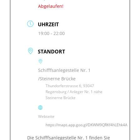
Abgelaufen!
UHRZEIT
19:00 - 22:00
STANDORT
Schifffsanlegestelle Nr. 1
/Steinerne Brücke
Thundorferstrasse 6, 93047
Regensburg / Anleger Nr. 1 nähe
Steinerne Brücke
Webseite
https://maps.app.goo.gl/DKWM9QRKf4hLEhk4A
Die Schifffsanlegestelle Nr. 1 finden Sie