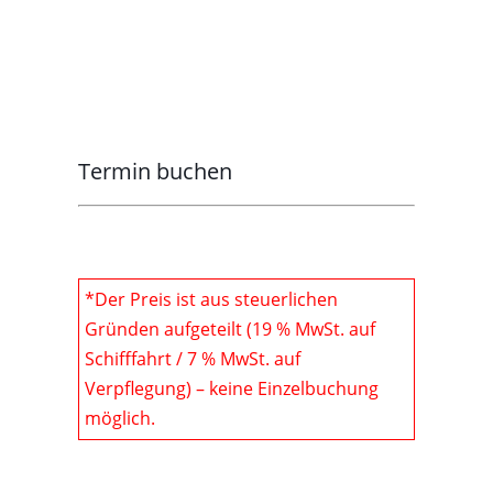
Fisch und
historischen
Donau mit
Restaurant
vegetarischen
Holzschiffs
knisternder
Spezialitäten
Siebnerin
Atmosphäre
Termin buchen
*Der Preis ist aus steuerlichen
Gründen aufgeteilt (19 % MwSt. auf
Schifffahrt / 7 % MwSt. auf
Verpflegung) – keine Einzelbuchung
möglich.