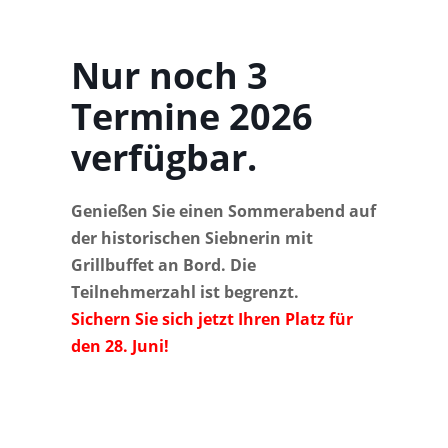
Nur noch 3
Termine 2026
verfügbar.
Genießen Sie einen Sommerabend auf
der historischen Siebnerin mit
Grillbuffet an Bord. Die
Teilnehmerzahl ist begrenzt.
Sichern Sie sich jetzt Ihren Platz für
den 28. Juni!
Reichhaltiges
Grillen
3-stündige
Mit Feuer,
Grillsortiment
direkt an
Schifffahrt
Wasser. Ec
mit Fleisch,
Bord des
auf der
jede