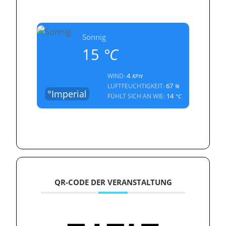
Sonnig
15
°C
4
WIND:
KPH
67
LUFTFEUCHTIGKEIT:
%
°Imperial
14
FÜHLT SICH AN WIE:
°C
QR-CODE DER VERANSTALTUNG