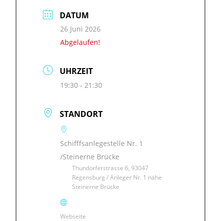
DATUM
26 Juni 2026
Abgelaufen!
UHRZEIT
19:30 - 21:30
STANDORT
Schifffsanlegestelle Nr. 1
/Steinerne Brücke
Thundorferstrasse 6, 93047
Regensburg / Anleger Nr. 1 nähe
Steinerne Brücke
Webseite