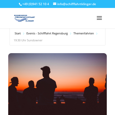
+49 (0)941 52 10 4
info@schifffahrtklinger.de
Start
Events - Schifffahrt Regensburg
Themenfahrten
19:30 Uhr Sundowner