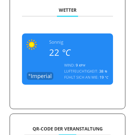
WETTER
Sonnig
22
°C
9
WIND:
KPH
38
LUFTFEUCHTIGKEIT:
%
°Imperial
19
FÜHLT SICH AN WIE:
°C
QR-CODE DER VERANSTALTUNG