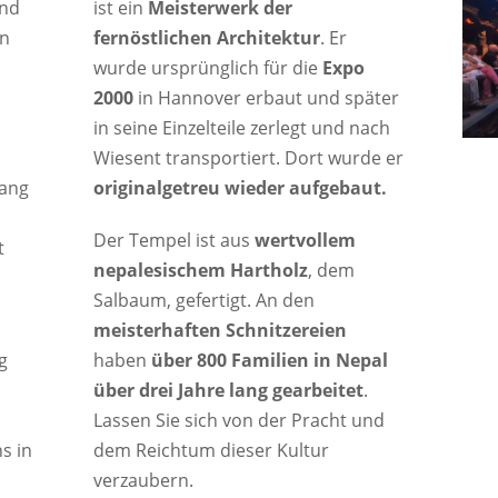
und
ist ein
Meisterwerk der
en
fernöstlichen Architektur
. Er
wurde ursprünglich für die
Expo
2000
in Hannover erbaut und später
in seine Einzelteile zerlegt und nach
Wiesent transportiert. Dort wurde er
lang
originalgetreu wieder aufgebaut.
Der Tempel ist aus
wertvollem
t
nepalesischem Hartholz
, dem
Salbaum, gefertigt. An den
meisterhaften Schnitzereien
g
haben
über 800 Familien in Nepal
über drei Jahre lang gearbeitet
.
Lassen Sie sich von der Pracht und
s in
dem Reichtum dieser Kultur
verzaubern.