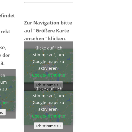
efindet
Zur Navigation bitte
auf "Größere Karte
irekt
ansehen" klicken.
ke,
Klicke auf "Ich
stimme zu", um
 der
Google maps zu
3.
aktivieren
Cookie-Richtlinie
Ich
, um
Ich stimme zu
s zu
Klicke auf "Ich
n
stimme zu", um
inie
Google maps zu
aktivieren
zu
Cookie-Richtlinie
Ich stimme zu