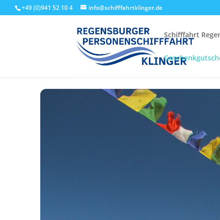
+49 (0)941 52 10 4
info@schifffahrtklinger.de
Schifffahrt Reg
Geschenkgutsch
Start
Events - Schifffahrt Regensburg
Themenfahrten
13: