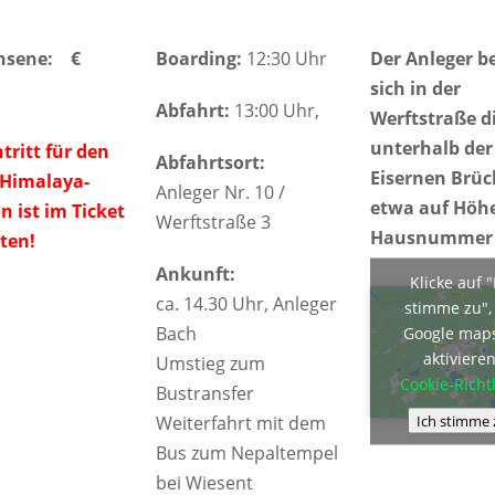
hsene: €
Boarding:
12:30 Uhr
Der Anleger b
sich in der
Abfahrt:
13:00 Uhr,
Werftstraße d
unterhalb der
tritt für den
Abfahrtsort:
Eisernen Brüc
-Himalaya-
Anleger Nr. 10 /
etwa auf Höhe
n ist im Ticket
Werftstraße 3
Hausnummer 
ten!
Ankunft:
Klicke auf "
ca. 14.30 Uhr, Anleger
stimme zu"
Bach
Google map
aktiviere
Umstieg zum
Cookie-Richtl
Bustransfer
Ich stimme 
Weiterfahrt mit dem
Bus zum Nepaltempel
bei Wiesent