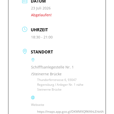
DATUM
23 Juli 2026
Abgelaufen!
UHRZEIT
18:30 - 21:00
STANDORT
Schifffsanlegestelle Nr. 1
/Steinerne Brücke
Thundorferstrasse 6, 93047
Regensburg / Anleger Nr. 1 nähe
Steinerne Brücke
Webseite
https://maps.app.goo.gl/DKWM9QRKf4hLEhk4A